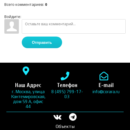
Всего комментариев
:
0
Войдите:
Отправить
Наш Адрес
Телефон
E-mail
г. Москва, улица
8 (495) 799-17-
info@corara.ru
Кантемировская,
03
дом 59 А, офис
44
Объекты