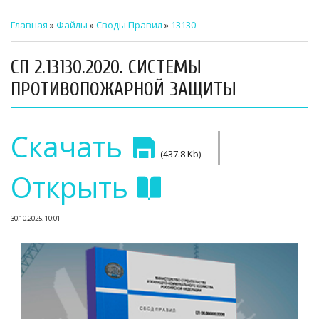
ТЕХНИЧЕСКИЙ ЗАКАЗЧИК
Главная
»
Файлы
»
Своды Правил
»
13130
СТРОИТЕЛЬНЫЙ КОНТРОЛЬ
СП 2.13130.2020. СИСТЕМЫ
СТРОИТЕЛЬНЫЙ АУДИТ
ПРОТИВОПОЖАРНОЙ ЗАЩИТЫ
ЭКСПЛУАТАЦИЯ
|
Скачать
НОРМАТИВНЫЕ ДОКУМЕНТЫ
(437.8 Kb)
О НАС
Открыть
ПРЕССА
30.10.2025, 10:01
РЕЕСТРЫ