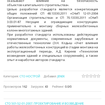
оказывают влияние на безопасность
объектов капитального строительства».
Целью разработки стандарта является конкретизация
общих положений СП 48.13330.2011 «СНиП 12-01-2004
Организация строительства» и СП 70.13330.2011 «СНиП
3.03.01-87 Несущие и ограждающие конструкции»
применительно к монтажу сборных железобетонных
колонн многоэтажных зданий.
При разработке стандарта использованы действующие
нормативные документы, современные зарубежные и
отечественные технологии (Э.Н. Кодыш «Учет влияния
работы железобетонных конструкций в стадии монтажа на
эксплуатационный период», А.Д. Киреев «Технология
возведения зданий и специальных сооружений»), а также
опыт и наработки авторов стандарта.
Категория
:
СТО НОСТРОЙ
Добавил
:
JENEK
Просмотров
:
162
Загрузок
:
43
Рейтинг
:
0.0
/
0
СТО 501-52-01-2007. ПРОЕКТИРОВАНИЕ И ВОЗВЕДЕНИЕ