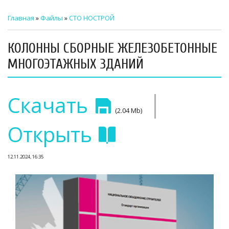
ТЕХНИЧЕСКИЙ ЗАКАЗЧИК
Главная
»
Файлы
»
СТО НОСТРОЙ
СТРОИТЕЛЬНЫЙ КОНТРОЛЬ
КОЛОННЫ СБОРНЫЕ ЖЕЛЕЗОБЕТОННЫЕ
СТРОИТЕЛЬНЫЙ АУДИТ
МНОГОЭТАЖНЫХ ЗДАНИЙ
ЭКСПЛУАТАЦИЯ
|
Скачать
НОРМАТИВНЫЕ ДОКУМЕНТЫ
(2.04 Mb)
О НАС
Открыть
ПРЕССА
12.11.2024, 16:35
РЕЕСТРЫ