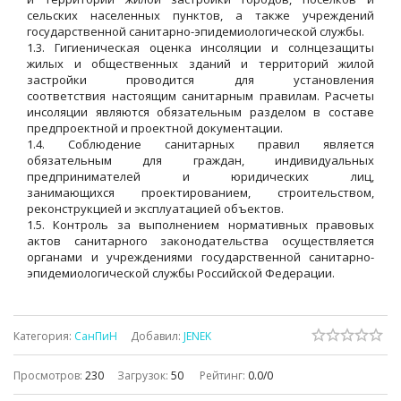
сельских населенных пунктов, а также учреждений
государственной санитарно-эпидемиологической службы.
1.3. Гигиеническая оценка инсоляции и солнцезащиты
жилых и общественных зданий и территорий жилой
застройки проводится для установления
соответствия настоящим санитарным правилам. Расчеты
инсоляции являются обязательным разделом в составе
предпроектной и проектной документации.
1.4. Соблюдение санитарных правил является
обязательным для граждан, индивидуальных
предпринимателей и юридических лиц,
занимающихся проектированием, строительством,
реконструкцией и эксплуатацией объектов.
1.5. Контроль за выполнением нормативных правовых
актов санитарного законодательства осуществляется
органами и учреждениями государственной санитарно-
эпидемиологической службы Российской Федерации.
Категория
:
СанПиН
Добавил
:
JENEK
Просмотров
:
230
Загрузок
:
50
Рейтинг
:
0.0
/
0