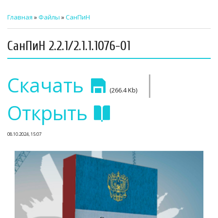
ТЕХНИЧЕСКИЙ ЗАКАЗЧИК
Главная
»
Файлы
»
СанПиН
СТРОИТЕЛЬНЫЙ КОНТРОЛЬ
СанПиН 2.2.1/2.1.1.1076-01
СТРОИТЕЛЬНЫЙ АУДИТ
|
ЭКСПЛУАТАЦИЯ
Скачать
(266.4 Kb)
НОРМАТИВНЫЕ ДОКУМЕНТЫ
Открыть
О НАС
08.10.2024, 15:07
ПРЕССА
РЕЕСТРЫ