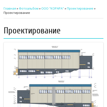
ТЕХНИЧЕСКИЙ ЗАКАЗЧИК
Главная
»
Фотоальбом
»
ООО "КОРАРА"
»
Проектирование
»
Проектирование
СТРОИТЕЛЬНЫЙ КОНТРОЛЬ
СТРОИТЕЛЬНЫЙ АУДИТ
Проектирование
ЭКСПЛУАТАЦИЯ
НОРМАТИВНЫЕ ДОКУМЕНТЫ
О НАС
ПРЕССА
РЕЕСТРЫ