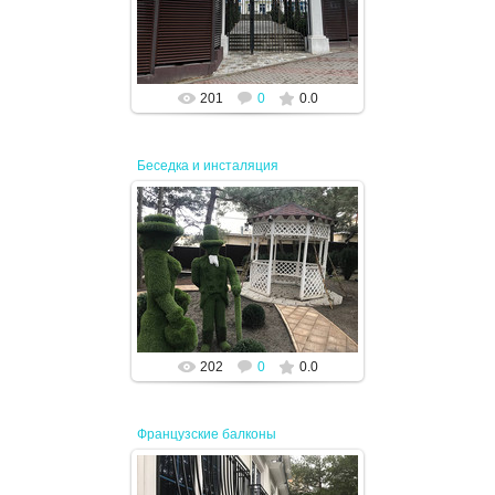
JENEK
201
0
0.0
Беседка и инсталяция
19.04.2024
JENEK
202
0
0.0
Французские балконы