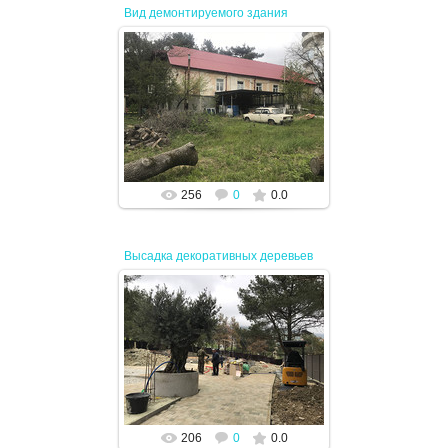
Вид демонтируемого здания
14.05.2024
JENEK
256
0
0.0
Высадка декоративных деревьев
19.04.2024
JENEK
206
0
0.0