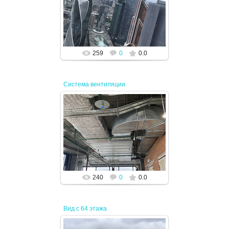
19.04.2024
JENEK
259
0
0.0
Система вентиляции
19.04.2024
JENEK
240
0
0.0
Вид с 64 этажа