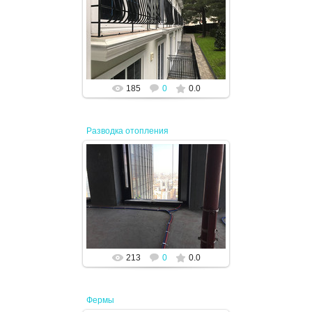
19.04.2024
JENEK
185
0
0.0
Разводка отопления
19.04.2024
JENEK
213
0
0.0
Фермы