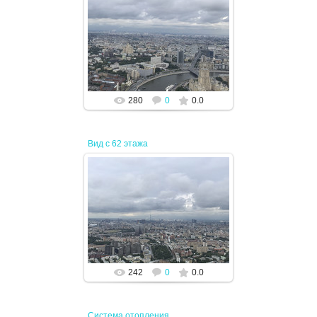
19.04.2024
JENEK
280
0
0.0
Вид с 62 этажа
19.04.2024
JENEK
242
0
0.0
Система отопления