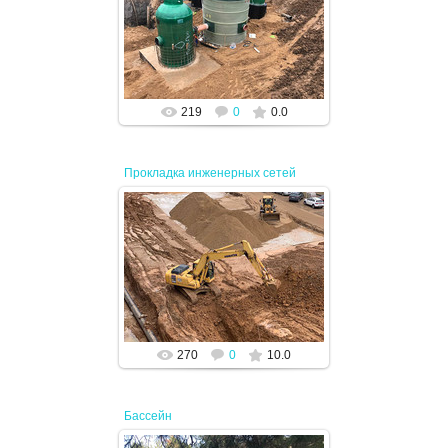
15.04.2024
JENEK
219
0
0.0
Прокладка инженерных сетей
12.04.2024
JENEK
270
0
10.0
Бассейн