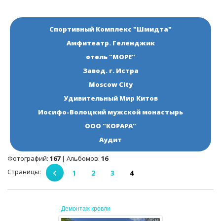
ТЕХНИЧЕСКИЙ ЗАКАЗЧИК
Спортивный Комплекс "Шмидта"
СТРОИТЕЛЬНЫЙ КОНТРОЛЬ
Амфитеатр. Геленджик
СТРОИТЕЛЬНЫЙ АУДИТ
отель "МОРЕ"
Завод. г. Истра
ЭКСПЛУАТАЦИЯ
Moscow City
НОРМАТИВНЫЕ ДОКУМЕНТЫ
Удивительный Мир Китов
Иосифо-Волоцкий мужской монастырь
О НАС
ООО "КОРАРА"
Аудит
ПРЕССА
Фотографий:
167
| Альбомов:
16
РЕЕСТРЫ
Страницы
:
1
2
3
4
Демонтаж кровли