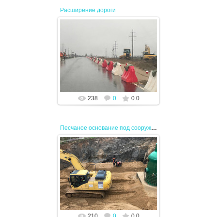
Расширение дороги
17.04.2024
JENEK
238
0
0.0
Песчаное основание под сооружения
17.04.2024
JENEK
210
0
0.0