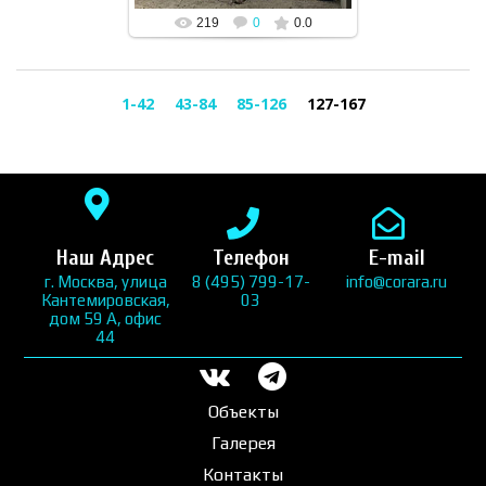
219
0
0.0
1-42
43-84
85-126
127-167
Наш Адрес
Телефон
E-mail
г. Москва, улица
8 (495) 799-17-
info@corara.ru
Кантемировская,
03
дом 59 А, офис
44
Объекты
Галерея
Контакты