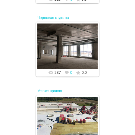
Черновая отделка
17.04.2024
JENEK
237
0
0.0
Мягкая кровля
17.04.2024
JENEK