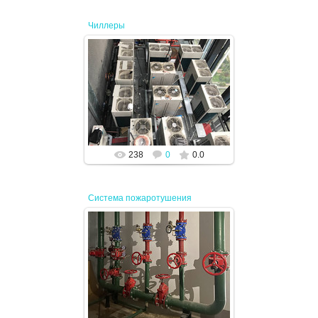
Чиллеры
19.04.2024
JENEK
238
0
0.0
Система пожаротушения
19.04.2024
JENEK