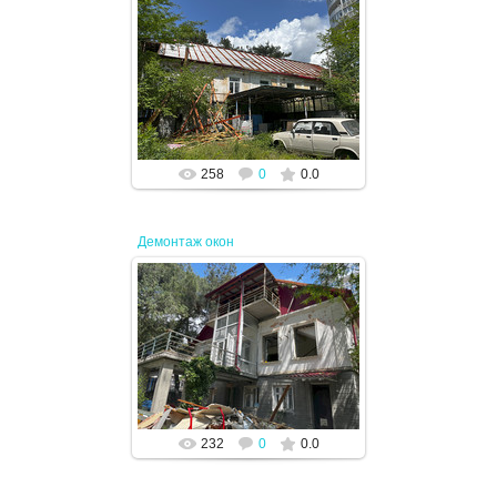
14.05.2024
JENEK
258
0
0.0
Демонтаж окон
14.05.2024
JENEK
232
0
0.0