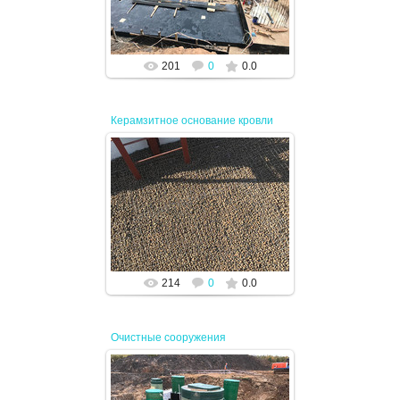
JENEK
201
0
0.0
Керамзитное основание кровли
15.04.2024
JENEK
214
0
0.0
Очистные сооружения