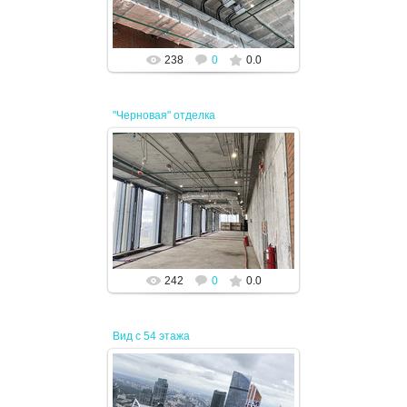
238
0
0.0
"Черновая" отделка
19.04.2024
JENEK
242
0
0.0
Вид с 54 этажа