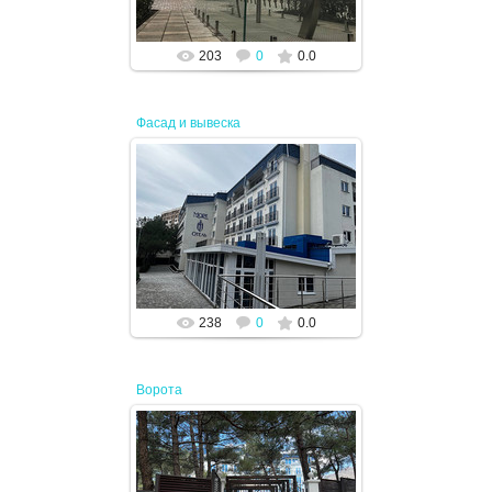
203
0
0.0
Фасад и вывеска
19.04.2024
JENEK
238
0
0.0
Ворота
19.04.2024