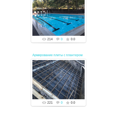
12.04.2024
JENEK
214
0
0.0
Армирование плиты с плантером
12.04.2024
JENEK
221
0
0.0