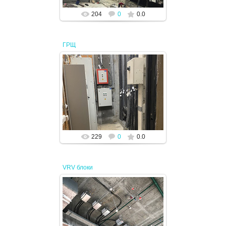
204
0
0.0
ГРЩ
19.04.2024
JENEK
229
0
0.0
VRV блоки
19.04.2024
JENEK