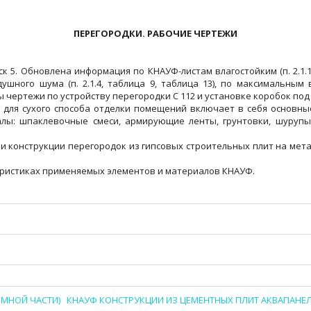
ПЕРЕГОРОДКИ. РАБОЧИЕ ЧЕРТЕЖИ
ск 5. Обновлена информация по КНАУФ-листам влагостойким (п. 2.1.1),
ного шума (п. 2.1.4, таблица 9, таблица 13), по максимальным вы
ны чертежи по устройству перегородки С 112 и установке коробок по
 для сухого способа отделки помещений включает в себя основны
лы: шпаклевочные смеси, армирующие ленты, грунтовки, шурупы 
и конструкции перегородок из гипсовых строительных плит на мет
еристиках применяемых элементов и материалов КНАУФ.
МНОЙ ЧАСТИ)
КНАУФ КОНСТРУКЦИИ ИЗ ЦЕМЕНТНЫХ ПЛИТ АКВАПАНЕ