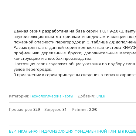
Данная серия разработана на базе серии 1.031.9-2.07.2, выпу
звукоизоляционным материалам и индексам изоляции воздуш
пожарной опасности перегородок (п. 5, таблица 23); дополне
Рассмотренная в данной серии комплектная система КНАУФ
профили или деревянные бруски; дополнительные материа
конструкциях и способах производства.
Настоящая серия содержит общие указания по подбору типа 
узлов перегородок.
В приложении к серии приведены сведения о типах и характ
Категория
:
Технологические карты
Добавил
:
JENEK
Просмотров
:
329
Загрузок
:
31
Рейтинг
:
0.0
/
0
ВЕРТИКАЛЬНАЯ ГИДРОИЗОЛЯЦИЯ ФУНДАМЕНТНОЙ ПЛИТЫ (ПОДЗЕ