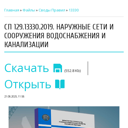
ТЕХНИЧЕСКИЙ ЗАКАЗЧИК
Главная
»
Файлы
»
Своды Правил
»
13330
СТРОИТЕЛЬНЫЙ КОНТРОЛЬ
СП 129.13330.2019. НАРУЖНЫЕ СЕТИ И
СТРОИТЕЛЬНЫЙ АУДИТ
СООРУЖЕНИЯ ВОДОСНАБЖЕНИЯ И
КАНАЛИЗАЦИИ
ЭКСПЛУАТАЦИЯ
НОРМАТИВНЫЕ ДОКУМЕНТЫ
|
Скачать
О НАС
(552.8 Kb)
Открыть
ПРЕССА
РЕЕСТРЫ
21.08.2025, 11:58