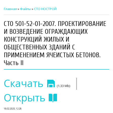
ТЕХНИЧЕСКИЙ ЗАКАЗЧИК
Главная
»
Файлы
»
СТО НОСТРОЙ
СТРОИТЕЛЬНЫЙ КОНТРОЛЬ
СТО 501-52-01-2007. ПРОЕКТИРОВАНИЕ
СТРОИТЕЛЬНЫЙ АУДИТ
И ВОЗВЕДЕНИЕ ОГРАЖДАЮЩИХ
КОНСТРУКЦИЙ ЖИЛЫХ И
ЭКСПЛУАТАЦИЯ
ОБЩЕСТВЕННЫХ ЗДАНИЙ С
НОРМАТИВНЫЕ ДОКУМЕНТЫ
ПРИМЕНЕНИЕМ ЯЧЕИСТЫХ БЕТОНОВ.
О НАС
Часть II
ПРЕССА
|
Скачать
РЕЕСТРЫ
(1.33 Mb)
Открыть
18.02.2025, 12:28