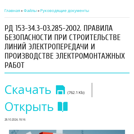
ТЕХНИЧЕСКИЙ ЗАКАЗЧИК
Главная
»
Файлы
»
Руководящие документы
СТРОИТЕЛЬНЫЙ КОНТРОЛЬ
РД 153-34.3-03.285-2002. ПРАВИЛА
СТРОИТЕЛЬНЫЙ АУДИТ
БЕЗОПАСНОСТИ ПРИ СТРОИТЕЛЬСТВЕ
ЛИНИЙ ЭЛЕКТРОПЕРЕДАЧИ И
ЭКСПЛУАТАЦИЯ
ПРОИЗВОДСТВЕ ЭЛЕКТРОМОНТАЖНЫХ
НОРМАТИВНЫЕ ДОКУМЕНТЫ
РАБОТ
О НАС
|
Скачать
ПРЕССА
(762.1 Kb)
РЕЕСТРЫ
Открыть
28.10.2024, 18:16